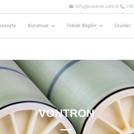
.
info@vontron.com.tr
+90
nasayfa
Kurumsal
Teknik Bilgiler
Ürünler
VONTRON