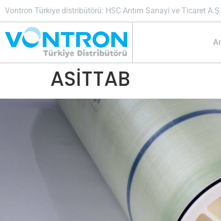
Vontron Türkiye distribütörü: HSC Arıtım Sanayi ve Ticaret A.Ş
A
ASİTTAB