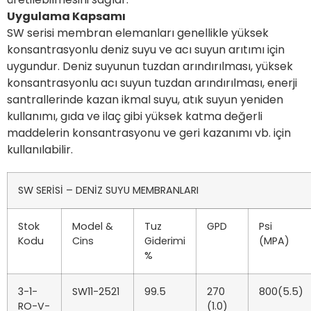
Uygulama Kapsamı
SW serisi membran elemanları genellikle yüksek
konsantrasyonlu deniz suyu ve acı suyun arıtımı için
uygundur. Deniz suyunun tuzdan arındırılması, yüksek
konsantrasyonlu acı suyun tuzdan arındırılması, enerji
santrallerinde kazan ikmal suyu, atık suyun yeniden
kullanımı, gıda ve ilaç gibi yüksek katma değerli
maddelerin konsantrasyonu ve geri kazanımı vb. için
kullanılabilir.
SW SERİSİ – DENİZ SUYU MEMBRANLARI
Stok
Model &
Tuz
GPD
Psi
Kodu
Cins
Giderimi
(MPA)
%
3-1-
SW11-2521
99.5
270
800(5.5)
RO-V-
(1.0)