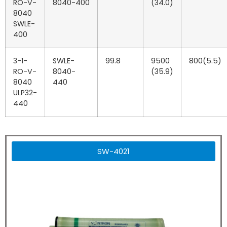
RO-V-
8040-400
(34.0)
8040
SWLE-
400
3-1-
SWLE-
99.8
9500
800(5.5)
RO-V-
8040-
(35.9)
8040
440
ULP32-
440
SW-4021