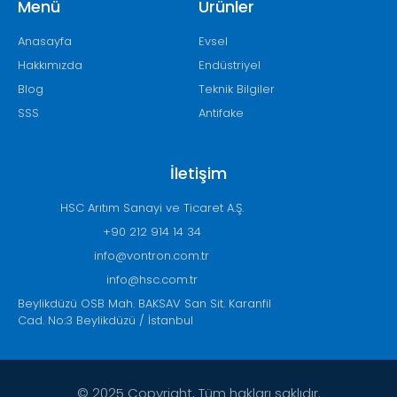
Menü
Ürünler
Anasayfa
Evsel
Hakkımızda
Endüstriyel
Blog
Teknik Bilgiler
SSS
Antifake
İletişim
HSC Arıtım Sanayi ve Ticaret A.Ş.
+90 212 914 14 34
info@vontron.com.tr
info@hsc.com.tr
Beylikdüzü OSB Mah. BAKSAV San Sit. Karanfil
Cad. No:3 Beylikdüzü / İstanbul
© 2025 Copyright, Tüm hakları saklıdır.